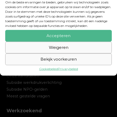
Om de beste ervaringen te bieden, gebruiken wij technologieën zoals
cookies om informatie over je apparaat op te slaan en/of te raadplegen.
Hoe kan ik mij inschrijven bij
Door in te stemmen met deze technologieën kunnen wij gegevens
Talentvoordocent?
zoals surfgedrag of unieke ID's op deze site verwerken. Als je geen
toestemming geeft of uw toestemming intrekt, kan dit een nadelige
invloed hebben op bepaalde functies en mogelijkheden.
Accepteren
Weigeren
Opdrachtgever
Bekijk voorkeuren
Diensten
Onze werkwijze
Cookiebeleid
Privacybeleid
Onze kandidaten
Subsidie werkdrukverlichting
Subsidie NPO-gelden
Meest gestelde vragen
Werkzoekend