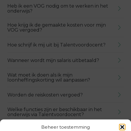
Heb ik een VOG nodig om te werken in het
onderwijs?
Hoe krijg ik de gemaakte kosten voor mijn
VOG vergoed?
Hoe schrijf ik mij uit bij Talentvoordocent?
Wanneer wordt mijn salaris uitbetaald?
Wat moet ik doen als ik mijn
loonheffingskorting wil aanpassen?
Worden de reiskosten vergoed?
Welke functies zijn er beschikbaar in het
onderwijs via Talentvoordocent?
Beheer toestemming
Wat is de procedure wanneer ik werk zoek?