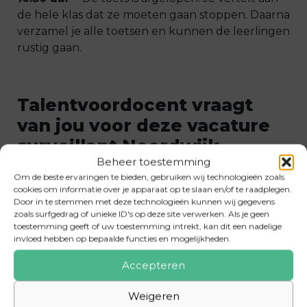
de hele klas dat ze moeten gaan stoppen. Daarna
verzamel je alle toetsen en kunnen de leerlingen
rustig gaan.
Talentvoordocent vraagt
van jou voor deze vacature
surveillant Noordwijk…
Beheer toestemming
Je wil graag het onderwijs ontdekken.
Om de beste ervaringen te bieden, gebruiken wij technologieën zoals
Kennis van het onderwijs is een pre.
cookies om informatie over je apparaat op te slaan en/of te raadplegen.
Door in te stemmen met deze technologieën kunnen wij gegevens
Fulltime, parttime of flexibel beschikbaar.
zoals surfgedrag of unieke ID's op deze site verwerken. Als je geen
toestemming geeft of uw toestemming intrekt, kan dit een nadelige
Pedagogisch en didactisch goed onderlegd.
invloed hebben op bepaalde functies en mogelijkheden.
1 of meerdere dagen beschikbaar in oktober,
Accepteren
november, januari, maart, mei en juni.
Weigeren