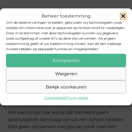
Beheer toestemming
Van jou vraagt
Om de beste ervaringen te bieden, gebruiken wij technologieën zoals
cookies om informatie over je apparaat op te slaan en/of te raadplegen.
Talentvoordocent
…
Door in te stemmen met deze technologieën kunnen wij gegevens
zoals surfgedrag of unieke ID's op deze site verwerken. Als je geen
Interesse in het onderwijs.
toestemming geeft of uw toestemming intrekt, kan dit een nadelige
Onderwijservaring is een pre.
invloed hebben op bepaalde functies en mogelijkheden.
Fulltime, parttime of flexibel beschikbaar.
Accepteren
Iemand die pedagogisch en didactisch sterk in
de schoenen staat.
Weigeren
1 of meerdere dagen beschikbaar in oktober,
Bekijk voorkeuren
november, januari, maart, mei en juni.
Cookiebeleid
Privacybeleid
Het kan zo zijn dat wij op dit moment geen
openstaande aanvraag vanuit een school hebben.
Dan gaan wij samen met jou op zoek naar een