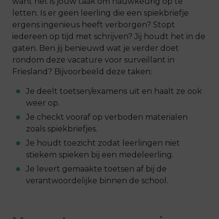
want het is jouw taak om nauwkeurig op te
letten. Is er geen leerling die een spiekbriefje
ergens ingenieus heeft verborgen? Stopt
iedereen op tijd met schrijven? Jij houdt het in de
gaten. Ben jij benieuwd wat je verder doet
rondom deze
vacature
voor
surveillant
in
Friesland
? Bijvoorbeeld deze taken:
Je deelt toetsen/examens uit en haalt ze ook
weer op.
Je checkt vooraf op verboden materialen
zoals spiekbriefjes.
Je houdt toezicht zodat leerlingen niet
stiekem spieken bij een medeleerling.
Je levert gemaakte toetsen af bij de
verantwoordelijke binnen de school.